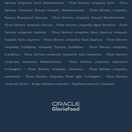
.
.
Delivery υπηρεσίες İncirli Μακεδονίτισσα
Πίτσα Delivery υπηρεσίες İncirli
Πίτσα
.
Delivery υπηρεσίες Έγκωμη Οικισμός Μακεδονίτισσας
Πίτσα Delivery υπηρεσίες
.
.
Έγκωμη Βιομηχανική Έγκωμης
Πίτσα Delivery υπηρεσίες Έγκωμη Μακεδονίτισσα
.
.
Πίτσα Delivery υπηρεσίες Έγκωμη
Πίτσα Delivery υπηρεσίες Agios Dometios
Πίτσα
.
Delivery υπηρεσίες Aydemet
Πίτσα Delivery υπηρεσίες Άγιος Δομέτιος Ιστορικός
.
.
Πυρήνας Αγίου Δομετίου
Πίτσα Delivery υπηρεσίες Άγιος Δομέτιος
Πίτσα Delivery
.
υπηρεσίες Στρόβολος Ιστορικός Πυρήνας Στροβόλου
Πίτσα Delivery υπηρεσίες
.
.
Στρόβολος
Πίτσα Delivery υπηρεσίες Lakatamia Kato Lakatamia
Πίτσα Delivery
.
υπηρεσίες Lakatamia Makedonitissa
Πίτσα Delivery υπηρεσίες Lakatamia
.
.
Archangelos
Πίτσα Delivery υπηρεσίες Lakatamia
Πίτσα Delivery υπηρεσίες
.
.
Lakadamya
Πίτσα Delivery υπηρεσίες Street Agioi Omologites
Πίτσα Delivery
.
.
υπηρεσίες Street
Burger Delivery υπηρεσίες
Παράδοση φαγητού Takeaway