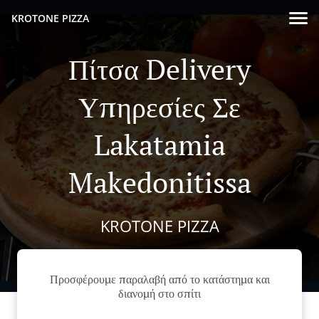
KROTONE PIZZA
Πίτσα Delivery
Υπηρεσίες Σε
Lakatamia
Makedonitissa
KROTONE PIZZA
Προσφέρουμε παραλαβή από το κατάστημα και
διανομή στο σπίτι