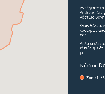
Αναζητάτε το 
Andreas; Δεν 
νόστιμο φαγη
Όταν θέλετε ν
τροφίμων από
σας.
Απλά επιλέξτ
ελπίζουμε ότ
μας.
Κόστος De
Zone 1
, Ε