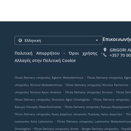
Επικοινωνήσ
GRIGORI A
.
.
Πολιτική Απορρήτου
Όροι χρήσης
+357 70 0
Αλλαγές στην Πολιτική Cookie
.
Πίτσα Delivery υπηρεσίες Egkomi Makedonitissa
Πίτσα Delivery υπηρεσίες Egko
.
.
υπηρεσίες Nicosia Makedonitissa
Πίτσα Delivery υπηρεσίες Nicosia Parissinos
.
.
υπηρεσίες Nicosia Ayios Andreas
Πίτσα Delivery υπηρεσίες Nicosia
Πίτσα Deli
.
Πίτσα Delivery υπηρεσίες Strovolos Agioi Omologites
Πίτσα Delivery υπηρεσίες 
.
Έγκωμη Οικισμός Μακεδονίτισσας
Πίτσα Delivery υπηρεσίες Έγκωμη Βιομηχανική
.
Πίτσα Delivery υπηρεσίες Άγιος Δομέτιος Ιστορικός Πυρήνας Αγίου Δομετίου
Πίτ
.
Lakatamia Kato Lakatamia
Πίτσα Delivery υπηρεσίες Lakatamia Makedonitiss
.
.
.
Omologites
Πίτσα Delivery υπηρεσίες Street
Burger Delivery υπηρεσίες
Παράδ