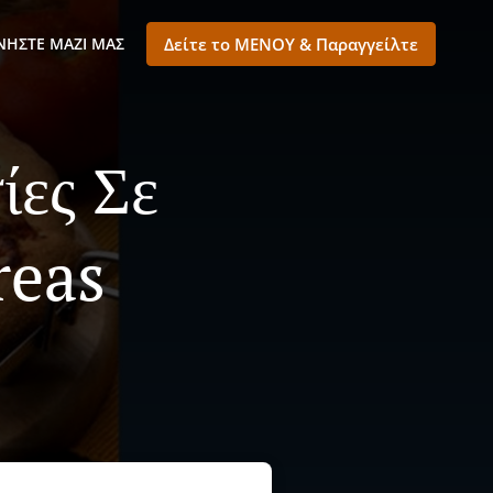
ΝΉΣΤΕ ΜΑΖΊ ΜΑΣ
Δείτε το ΜΕΝΟΥ & Παραγγείλτε
ίες Σε
reas