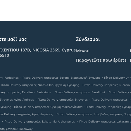
τε μαζί μας
Σύνδεσμοι
FXENTIOU 187D, NICOSIA 2369, Cyprus
Μενού
05510
Παραγγείλτε πριν έρθετε
.
.
mi Parissinos
Πίτσα Delivery υπηρεσίες Egkomi Βιομηχανική Έγκωμης
Πίτσα Delivery υπ
.
Πίτσα Delivery υπηρεσίες Nicosia Βιομηχανική Έγκωμης
Πίτσα Delivery υπηρεσίες Nicosia
.
.
very υπηρεσίες Paralimni Parissinos
Πίτσα Delivery υπηρεσίες Paralimni
Πίτσα Delivery 
.
.
Strovolos Ayios Andreas
Πίτσα Delivery υπηρεσίες Strovolos
Πίτσα Delivery υπηρεσίες İn
.
.
 Έγκωμης
Πίτσα Delivery υπηρεσίες Έγκωμη Μακεδονίτισσα
Πίτσα Delivery υπηρεσίες Έγκωμ
.
σα Delivery υπηρεσίες Άγιος Δομέτιος
Πίτσα Delivery υπηρεσίες Στρόβολος Ιστορικός Πυρ
.
.
a
Πίτσα Delivery υπηρεσίες Lakatamia Archangelos
Πίτσα Delivery υπηρεσίες Lakatami
οση φαγητού Takeaway