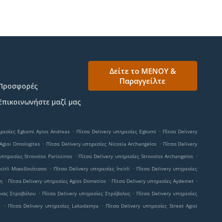
Δείτε το ΜΕΝΟΥ &
Παραγγείλτε
Προσφορές
Επικοινωνήστε μαζί μας
.
.
ηρεσίες Egkomi Ayios Andreas
Πίτσα Delivery υπηρεσίες Egkomi
Πίτσα Delivery
.
.
 Agioi Omologites
Πίτσα Delivery υπηρεσίες Nicosia Archangelos
Πίτσα Delivery
.
.
υπηρεσίες Strovolos Parissinos
Πίτσα Delivery υπηρεσίες Strovolos Archangelos
.
.
cirli Μακεδονίτισσα
Πίτσα Delivery υπηρεσίες İncirli
Πίτσα Delivery υπηρεσίες
.
.
.
η
Πίτσα Delivery υπηρεσίες Agios Dometios
Πίτσα Delivery υπηρεσίες Aydemet
.
.
ήνας Στροβόλου
Πίτσα Delivery υπηρεσίες Στρόβολος
Πίτσα Delivery υπηρεσίες
.
.
a
Πίτσα Delivery υπηρεσίες Lakadamya
Πίτσα Delivery υπηρεσίες Street Agioi