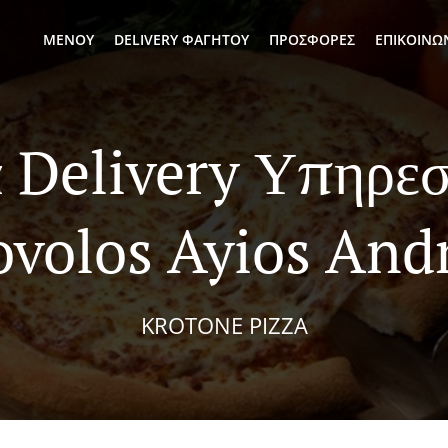
ΜΕΝΟΎ
DELIVERY ΦΑΓΗΤΟΎ
ΠΡΟΣΦΟΡΈΣ
ΕΠΙΚΟΙΝΩ
 Delivery Υπηρεσ
ovolos Ayios And
KROTONE PIZZA